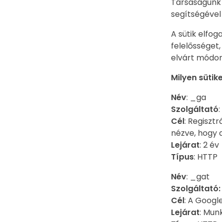
Társaságunk 
segítségével
A sütik elfo
felelősséget
elvárt módo
Milyen sütik
Név
: _ga
Szolgáltató
:
Cél
: Regiszt
nézve, hogy 
Lejárat
: 2 év
Típus
: HTTP
Név
: _gat
Szolgáltató
Cél
: A Google
Lejárat
: Mu