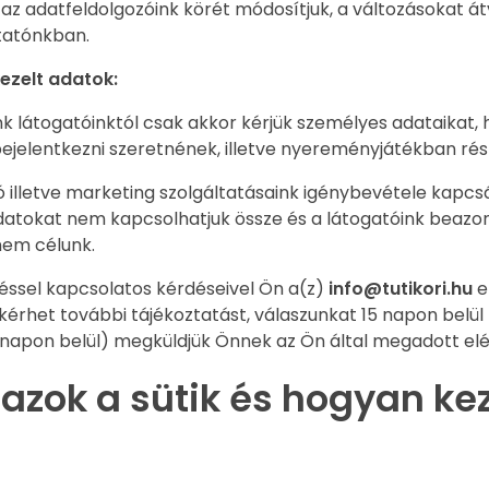
z adatfeldolgozóink körét módosítjuk, a változásokat át
ztatónkban.
kezelt adatok:
k látogatóinktól csak akkor kérjük személyes adataikat, 
 bejelentkezni szeretnének, illetve nyereményjátékban rés
ió illetve marketing szolgáltatásaink igénybevétele kap
atokat nem kapcsolhatjuk össze és a látogatóink beazo
nem célunk.
éssel kapcsolatos kérdéseivel Ön a(z)
info@tutikori.hu
e-
érhet további tájékoztatást, válaszunkat 15 napon belül 
napon belül) megküldjük Önnek az Ön által megadott el
 azok a sütik és hogyan ke