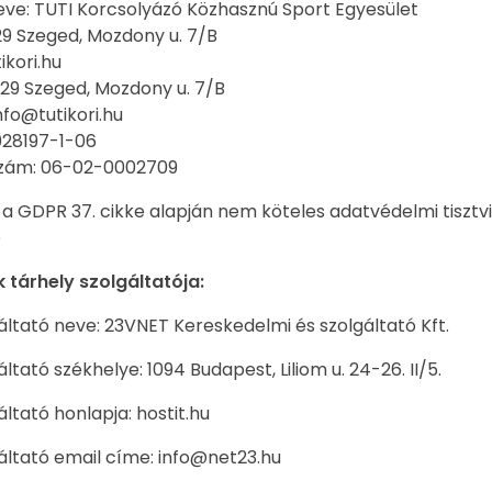
eve: TUTI Korcsolyázó Közhasznú Sport Egyesület
29 Szeged, Mozdony u. 7/B
ikori.hu
29 Szeged, Mozdony u. 7/B
nfo@tutikori.hu
028197-1-06
zám: 06-02-0002709
a GDPR 37. cikke alapján nem köteles adatvédelmi tisztvi
e
tárhely szolgáltatója:
áltató neve: 23VNET Kereskedelmi és szolgáltató Kft.
ltató székhelye: 1094 Budapest, Liliom u. 24-26. II/5.
ltató honlapja: hostit.hu
áltató email címe: info@net23.hu