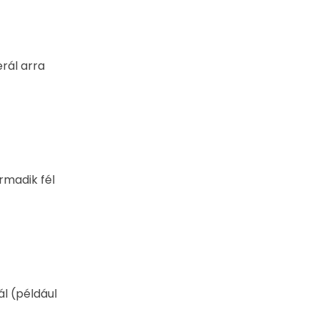
erál arra
rmadik fél
ál (például