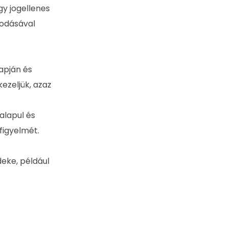
y jogellenes
sodásával
apján és
ezeljük, azaz
alapul és
 figyelmét.
eke, például