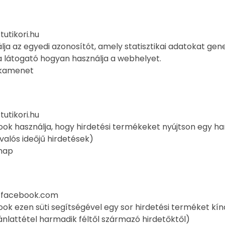
:
tutikori.hu
rálja az egyedi azonosítót, amely statisztikai adatokat gen
a látogató hogyan használja a webhelyet.
nkamenet
:
tutikori.hu
ook használja, hogy hirdetési termékeket nyújtson egy ha
valós ideőjű hirdetések)
ónap
:
facebook.com
ook ezen süti segítségével egy sor hirdetési terméket kín
jánlattétel harmadik féltől származó hirdetőktől)