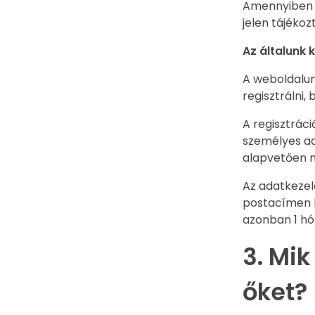
Amennyiben a
jelen tájéko
Az általunk 
A weboldalun
regisztrálni,
A regisztrác
személyes ad
alapvetően 
Az adatkezel
postacímen k
azonban 1 hó
3. Mik
őket?