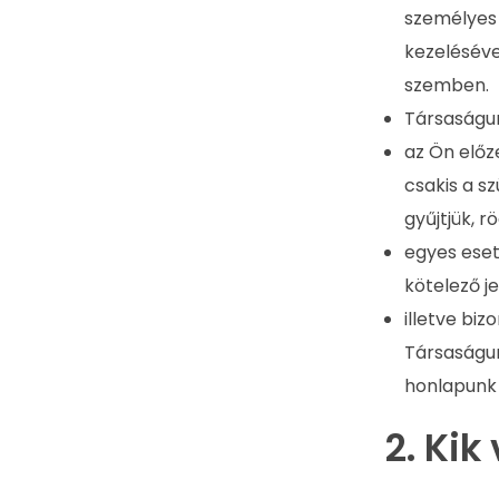
személyes 
kezeléséve
szemben.
Társaságun
az Ön előz
csakis a s
gyűjtjük, r
egyes eset
kötelező je
illetve bi
Társaságun
honlapunk 
2. Ki