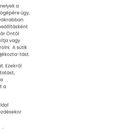
amelyek a
tógépére úgy,
ggyakrabban
eállításként
már Öntől
ítja vagy
ölni. A sütik
jékozta-tást.
t. Ezekről
tatást,
 a
t a
ldal
ezdésekor