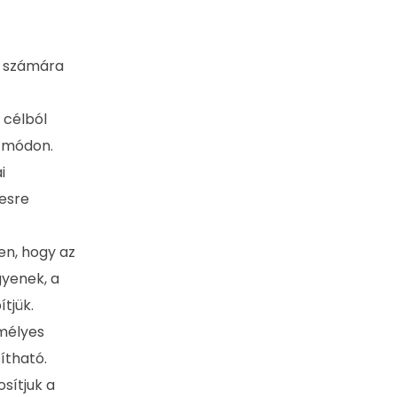
n számára
 célból
ő módon.
i
esre
n, hogy az
gyenek, a
tjük.
mélyes
ítható.
sítjuk a