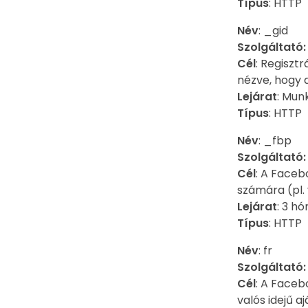
Típus
: HTTP
Név
: _gid
Szolgáltató
Cél
: Regiszt
nézve, hogy 
Lejárat
: Mu
Típus
: HTTP
Név
: _fbp
Szolgáltató
Cél
: A Faceb
számára (pl. 
Lejárat
: 3 h
Típus
: HTTP
Név
: fr
Szolgáltató
Cél
: A Faceb
valós idejű a