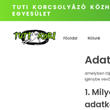
TUTI KORCSOLYÁZÓ KÖZH
EGYESÜLET
Főoldal
Rólunk
TUTI KORI - versenyzés penge élen
Rövidpályás gyorskorcsolya
Adat
amelyben táj
igénybe vevő
1. Mil
adatk