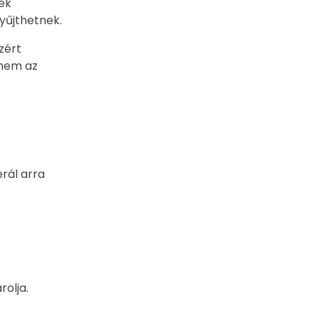
ek
yűjthetnek.
zért
 nem az
erál arra
rolja.