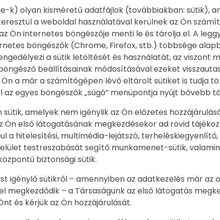
ie-k) olyan kisméretű adatfájlok (továbbiakban: sütik), 
eresztül a weboldal használatával kerülnek az Ön számí
az Ön internetes böngészője menti le és tárolja el. A le
ernetes böngészők (Chrome, Firefox, stb.) többsége alapb
engedélyezi a sütik letöltését és használatát, az viszont 
 böngésző beállításainak módosításával ezeket visszautas
tve Ön a már a számítógépen lévő eltárolt sütiket is tudja tör
l az egyes böngészők „súgó” menüpontja nyújt bővebb tá
 sütik, amelyek nem igénylik az Ön előzetes hozzájárulásá
 Ön első látogatásának megkezdésekor ad rövid tájékoz
ul a hitelesítési, multimédia-lejátszó, terheléskiegyenlítő,
 felület testreszabását segítő munkamenet-sütik, valamin
özpontú biztonsági sütik.
ást igénylő sütikről – amennyiben az adatkezelés már az o
el megkezdődik – a Társaságunk az első látogatás megk
Önt és kérjük az Ön hozzájárulását.