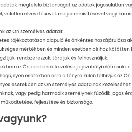
adatok megfelelő biztonságát az adatok jogosulatlan vag
l, véletlen elvesztésével, megsemmisítésével vagy káro
k az Ön személyes adatait
etes tájékoztatáson alapuló és önkéntes hozzájárulása al
zükséges mértékben és minden esetben célhoz kötötten k
ögzítjük, rendszerezzük, tároljuk és felhasználjuk.
ekben az Ön adatainak kezelése jogszabályi előírásokon 
llegű, ilyen esetekben erre a tényre külön felhívjuk az Ön
zonyos esetekben az Ön személyes adatainak kezeléséhez
knak, vagy pedig harmadik személynek fűződik jogos érd
működtetése, fejlesztése és biztonsága.
k vagyunk?