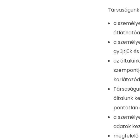
Társaságunk 
a személye
átláthatóa
a személye
gyűjtjük é
az általun
szempontjá
korlátozód
Társaságu
általunk k
pontatlan 
a személye
adatok kez
megfelelő 