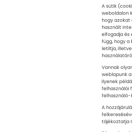
A sütik (cook
weboldalon k
hogy azokat 
használt int
elfogadja és 
függ, hogy a
letiltja, ille
használatáró
Vannak olyan
weblapunk az
ilyenek példá
felhasználói
felhasználó-k
A hozzájárul
felkeresésév
tájékoztatja 