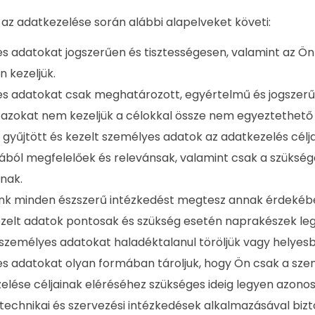
az adatkezelése során alábbi alapelveket követi:
s adatokat jogszerűen és tisztességesen, valamint az Ö
n kezeljük.
s adatokat csak meghatározott, egyértelmű és jogszerű
s azokat nem kezeljük a célokkal össze nem egyeztethet
k gyűjtött és kezelt személyes adatok az adatkezelés célja
ból megfelelőek és relevánsak, valamint csak a szükség
nak.
nk minden észszerű intézkedést megtesz annak érdekébe
ezelt adatok pontosak és szükség esetén naprakészek le
személyes adatokat haladéktalanul töröljük vagy helyesbí
s adatokat olyan formában tároljuk, hogy Ön csak a sze
elése céljainak eléréséhez szükséges ideig legyen azonos
technikai és szervezési intézkedések alkalmazásával bizto