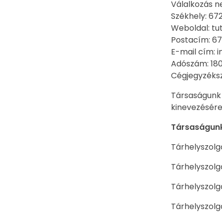
Válalkozás n
Székhely: 67
Weboldal: tut
Postacím: 67
E-mail cím: i
Adószám: 18
Cégjegyzéks
Társaságunk 
kinevezésér
Társaságunk 
Tárhelyszolg
Tárhelyszolgá
Tárhelyszolgá
Tárhelyszolg