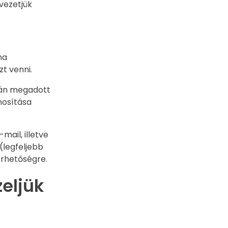
vezetjük
ha
zt venni.
csán megadott
nosítása
mail, illetve
(legfeljebb
érhetőségre.
zeljük