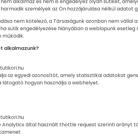
nem alkalmaz és nem is engedélyez olyan sütiket, amely
 harmadik személyek az Ön hozzájárulása nélkül adatot g
gadása nem kötelező, a Társaságunk azonban nem vállal a
, ha sütik engedélyezése hiányában a weblapunk esetleg
n működik.
et alkalmazunk?
 tutikori.hu
rálja az egyedi azonosítót, amely statisztikai adatokat gen
a látogató hogyan használja a webhelyet.
:
tutikori.hu
 Analytics által használt thottle request szerinti arányt tá
nkamenet