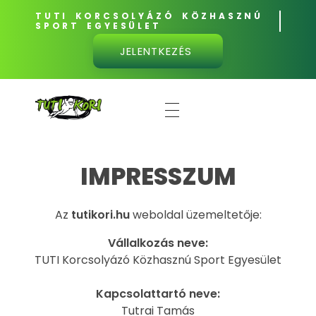
TUTI KORCSOLYÁZÓ KÖZHASZNÚ
SPORT EGYESÜLET
JELENTKEZÉS
TUTI KORI - versenyzés penge élen
Rövidpályás gyorskorcsolya
IMPRESSZUM
Az
tutikori.hu
weboldal üzemeltetője:
Vállalkozás neve:
TUTI Korcsolyázó Közhasznú Sport Egyesület
Kapcsolattartó neve:
Tutrai Tamás