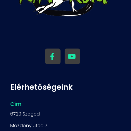
TUTI KORI - versenyzés penge élen
Rövidpályás gyorskorcsolya
Elérhetőségeink
Cím:
6729 Szeged
Mozdony utca 7.