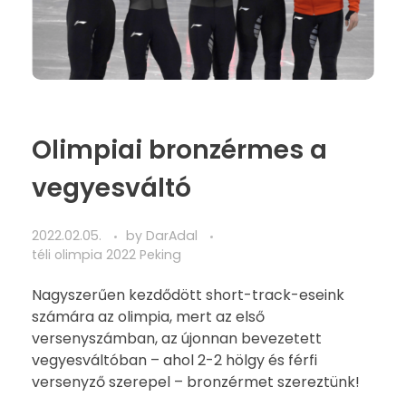
Olimpiai bronzérmes a
vegyesváltó
2022.02.05.
by
DarAdal
téli olimpia 2022 Peking
Nagyszerűen kezdődött short-track-eseink
számára az olimpia, mert az első
versenyszámban, az újonnan bevezetett
vegyesváltóban – ahol 2-2 hölgy és férfi
versenyző szerepel – bronzérmet szereztünk!