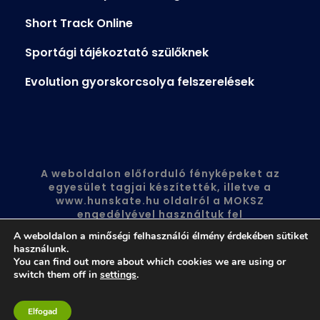
Short Track Online
Sportági tájékoztató szülőknek
Evolution gyorskorcsolya felszerelések
A weboldalon előforduló fényképeket az
egyesület tagjai készítették, illetve a
www.hunskate.hu
oldalról a MOKSZ
engedélyével használtuk fel
A weboldalon a minőségi felhasználói élmény érdekében sütiket
használunk.
You can find out more about which cookies we are using or
switch them off in
settings
.
© 2010-2026 TUTI KORCSOLYÁZÓ KÖZHASZNÚ SPORT
EGYESÜLET
Elfogad