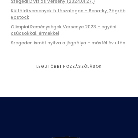
Szegedi Divíziós Verseny (2024.01.27.)
Külföldi versenyek futószalagon – Benatky, Zágráb,
Rostock
Olimpiai Reménységek Versenye 2023 – egyéni
csúcsokkal, érmekkel
Szegeden ismét nyitva a jégpálya – másfél év után!
LEGUTÓBBI HOZZÁSZÓLÁSOK