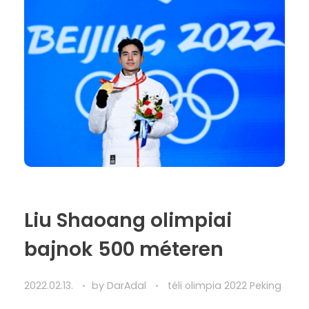
Liu Shaoang olimpiai
bajnok 500 méteren
2022.02.13.
by
DarAdal
téli olimpia 2022 Peking