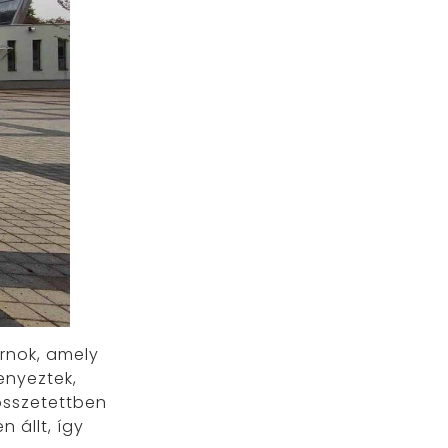
arnok, amely
senyeztek,
összetettben
 állt, így