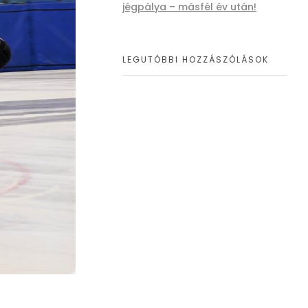
jégpálya – másfél év után!
LEGUTÓBBI HOZZÁSZÓLÁSOK