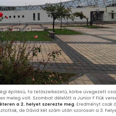
régi építésű, fa tetőszerkezetű, körbe üvegezett cs
emes meleg volt. Szombat délelőtt a Junior F Fiúk ver
éteren a 2. helyet szerezte meg
. Eredményt csak 
ztottak, de Dávid két szám után szorosan a 3. helyen