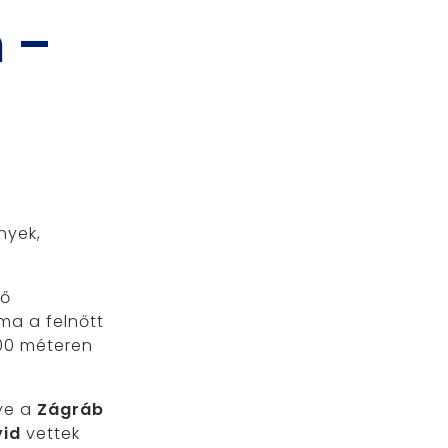
n –
nyek,
ső
ma a felnőtt
500 méteren
nye a
Zágráb
vid
vettek