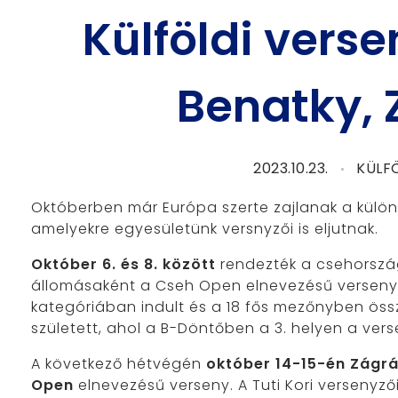
Külföldi vers
Benatky, 
2023.10.23.
KÜLF
Októberben már Európa szerte zajlanak a külö
amelyekre egyesületünk versnyzői is eljutnak.
Október 6. és 8. között
rendezték a csehorszá
állomásaként a Cseh Open elnevezésű verseny
kategóriában indult és a 18 fős mezőnyben öss
született, ahol a B-Döntőben a 3. helyen a ver
A következő hétvégén
október 14-15-én Zágr
Open
elnevezésű verseny. A Tuti Kori versenyző