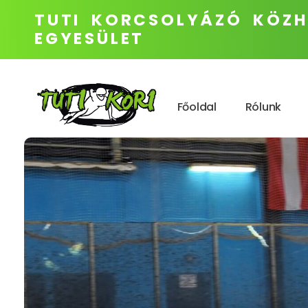
TUTI KORCSOLYÁZÓ KÖZH
EGYESÜLET
Főoldal
Rólunk
TUTI KORI - versenyzés penge élen
Rövidpályás gyorskorcsolya