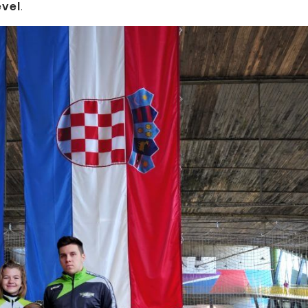
vel
.