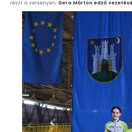
részt a versenyen,
Gera Márton edző vezetésé