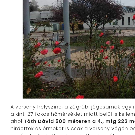
A verseny helyszíne, a zágrábi jégcsarnok egy 
a kinti 27 fokos hőmérséklet miatt belül is kell
ahol
Tóth Dávid 500 méteren a 4., míg 222 m
hirdettek és érmeket is csak a verseny végén os