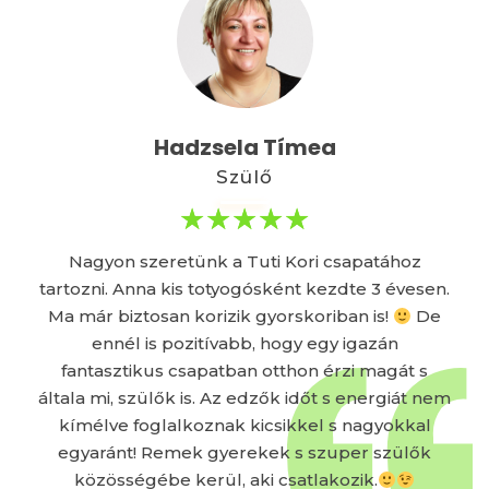
Hadzsela Tímea
Szülő
Nagyon szeretünk a Tuti Kori csapatához
tartozni. Anna kis totyogósként kezdte 3 évesen.
Ma már biztosan korizik gyorskoriban is!
De
ennél is pozitívabb, hogy egy igazán
fantasztikus csapatban otthon érzi magát s
általa mi, szülők is. Az edzők időt s energiát nem
kímélve foglalkoznak kicsikkel s nagyokkal
egyaránt! Remek gyerekek s szuper szülők
közösségébe kerül, aki csatlakozik.