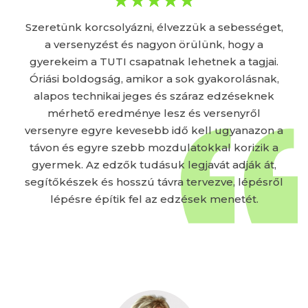
Szeretünk korcsolyázni, élvezzük a sebességet,
a versenyzést és nagyon örülünk, hogy a
gyerekeim a TUTI csapatnak lehetnek a tagjai.
Óriási boldogság, amikor a sok gyakorolásnak,
alapos technikai jeges és száraz edzéseknek
mérhető eredménye lesz és versenyről
versenyre egyre kevesebb idő kell ugyanazon a
távon és egyre szebb mozdulatokkal korizik a
gyermek. Az edzők tudásuk legjavát adják át,
segítőkészek és hosszú távra tervezve, lépésről
lépésre építik fel az edzések menetét.