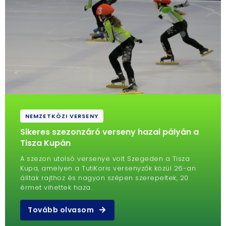
NEMZETKÖZI VERSENY
Sikeres szezonzáró verseny hazai pályán a
Tisza Kupán
A szezon utolsó versenye volt Szegeden a Tisza
Kupa, amelyen a TutiKoris versenyzők közül 26-an
álltak rajthoz és nagyon szépen szerepeltek, 20
érmet vihettek haza.
Tovább olvasom