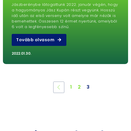
Jászberénybe látogattunk 2022. január végén, hogy
a hagyományos Jász Kupán részt vegyünk. Hosszú
idő után az első verseny volt amelyre már nézők is
bemehettek. Összesen 12 érmet nyertünk, amelyből
6 volt a legfényesebb színű.
Tovább olvasom
2022.01.30.
1
2
3