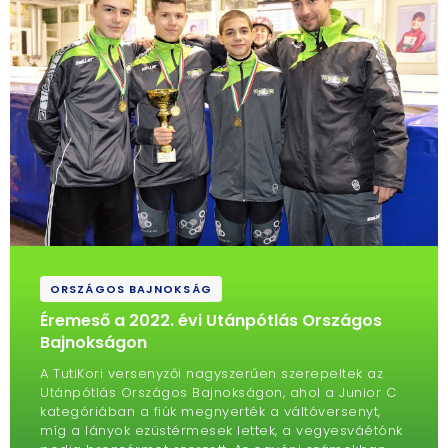
ORSZÁGOS BAJNOKSÁG
Éremeső a 2022. évi Utánpótlás Országos
Bajnokságon
A TutiKori versenyzői nagyszerűen szerepeltek az
Utánpótlás Országos Bajnokságon, ahol a Junior C
kategóriában a fiúk megnyerték a váltóversenyt,
míg a lányok ezüstérmesek lettek, a vegyesváétónk