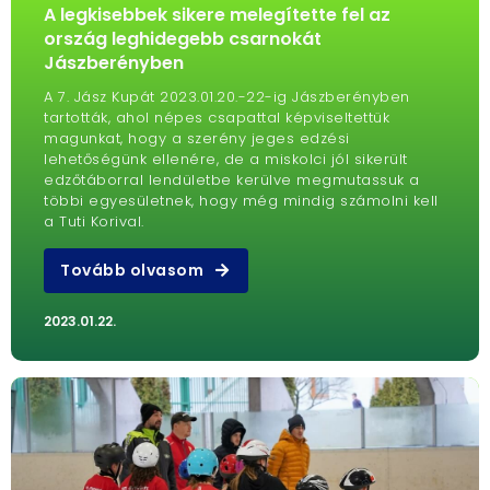
A legkisebbek sikere melegítette fel az
ország leghidegebb csarnokát
Jászberényben
A 7. Jász Kupát 2023.01.20.-22-ig Jászberényben
tartották, ahol népes csapattal képviseltettük
magunkat, hogy a szerény jeges edzési
lehetőségünk ellenére, de a miskolci jól sikerült
edzőtáborral lendületbe kerülve megmutassuk a
többi egyesületnek, hogy még mindig számolni kell
a Tuti Korival.
Tovább olvasom
2023.01.22.