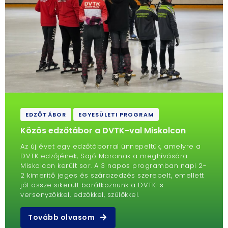
EDZŐTÁBOR
EGYESÜLETI PROGRAM
Közös edzőtábor a DVTK-val Miskolcon
Az új évet egy edzőtáborral ünnepeltük, amelyre a
DVTK edzőjének, Sajó Marcinak a meghívására
Miskolcon került sor. A 3 napos programban napi 2-
2 kimerítő jeges és szárazedzés szerepelt, emellett
jól össze sikerült barátkoznunk a DVTK-s
versenyzőkkel, edzőkkel, szülőkkel.
Tovább olvasom