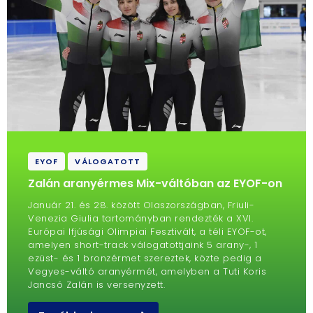
EYOF
VÁLOGATOTT
Zalán aranyérmes Mix-váltóban az EYOF-on
Január 21. és 28. között Olaszországban, Friuli-
Venezia Giulia tartományban rendezték a XVI.
Európai Ifjúsági Olimpiai Fesztivált, a téli EYOF-ot,
amelyen short-track válogatottjaink 5 arany-, 1
ezüst- és 1 bronzérmet szereztek, közte pedig a
Vegyes-váltó aranyérmét, amelyben a Tuti Koris
Jancsó Zalán is versenyzett.