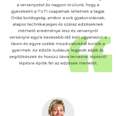
a versenyzést és nagyon örülünk, hogy a
gyerekeim a TUTI csapatnak lehetnek a tagjai.
Óriási boldogság, amikor a sok gyakorolásnak,
alapos technikai jeges és száraz edzéseknek
mérhető eredménye lesz és versenyről
versenyre egyre kevesebb idő kell ugyanazon a
távon és egyre szebb mozdulatokkal korizik a
gyermek. Az edzők tudásuk legjavát adják át,
segítőkészek és hosszú távra tervezve, lépésről
lépésre építik fel az edzések menetét.