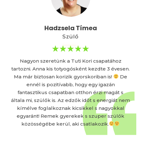
Hadzsela Tímea
Szülő
Nagyon szeretünk a Tuti Kori csapatához
tartozni. Anna kis totyogósként kezdte 3 évesen.
Ma már biztosan korizik gyorskoriban is!
De
ennél is pozitívabb, hogy egy igazán
fantasztikus csapatban otthon érzi magát s
általa mi, szülők is. Az edzők időt s energiát nem
kímélve foglalkoznak kicsikkel s nagyokkal
egyaránt! Remek gyerekek s szuper szülők
közösségébe kerül, aki csatlakozik.