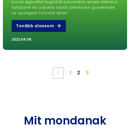
borult égbolttal fogadott bennünket, ennek ellenére
fiataljaink és a kísérő szülők jókedvűen gyülekeztek
az újszegedi Torontál téren.
Tovább olvasom
2022.04.09.
1
2
3
Mit mondanak