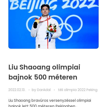
Liu Shaoang olimpiai
bajnok 500 méteren
2022.02.13.
by
DarAdal
téli olimpia 2022 Peking
Liu Shaoang bravúros versenyzéssel olimpiai
bajnok lett 500 méteren Pekingben ,