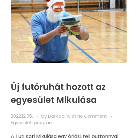
Új futóruhát hozott az
egyesület Mikulása
2022.12.05.
by
DarAdal
with
No Comment
Egyesületi program
A Tuti Kori Mikulása egy óriási, teli puttonnyal