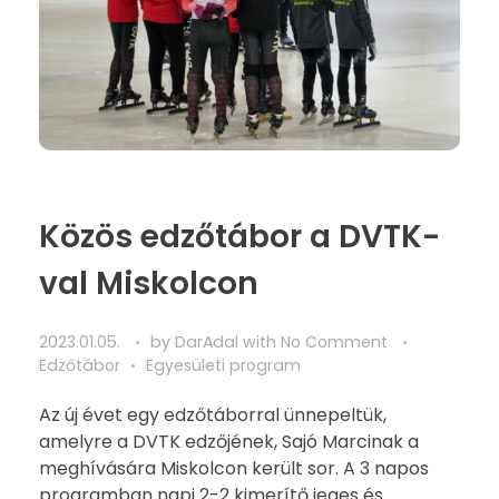
Közös edzőtábor a DVTK-
val Miskolcon
2023.01.05.
by
DarAdal
with
No Comment
Edzőtábor
Egyesületi program
Az új évet egy edzőtáborral ünnepeltük,
amelyre a DVTK edzőjének, Sajó Marcinak a
meghívására Miskolcon került sor. A 3 napos
programban napi 2-2 kimerítő jeges és