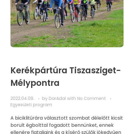
Kerékpártúra Tiszasziget-
Mélypontra
2022.04.09.
by
DarAdal
with
No Comment
Egyesületi program
A biciklitúrára választott szombat délelőtt kicsit
borult égbolttal fogadott bennünket, ennek
ellenére fiataljaink és a kísérő szülők jókedvűen