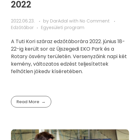
2022
2022.06.23.
by
DarAdal
with
No Comment
Edzőtábor
Egyesületi program
A Tuti Kori száraz edzőtáborára 2022. június 18-
22-ig került sor az Újszegedi EKO Park és a
Rotary ösvény területén. Versenyzőink napi két
kemény, változatos edzést teljesítettek
felhőtlen jókedv kíséretében.
Read More