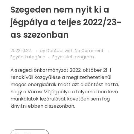
Szegeden nem nyit ki a
jégpálya a teljes 2022/23-
as szezonban
2022.10.22.
by
DarAdal
with
No Comment
Egyéb kategória
Egyesületi program
A szegedi önkormányzat 2022. október 21-i
rendkívüli közgyűlése a megfizethetetlenül
magas energiaárak miatt azt a döntést hozta,
hogy a Városi Műjégpálya a folyamatban lévő
munkálatok lezárulását követően sem fog
kinyitni ebben a szezonban.