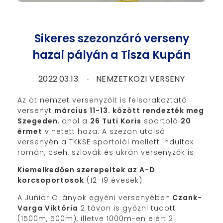
Sikeres szezonzáró verseny
hazai pályán a Tisza Kupán
2022.03.13.
NEMZETKÖZI VERSENY
Az öt nemzet versenyzőit is felsorakoztató
versenyt
március 11-13. között rendezték meg
Szegeden
, ahol a
26 Tuti Koris
sportoló
20
érmet
vihetett haza. A szezon utolsó
versenyén a TKKSE sportolói mellett indultak
román, cseh, szlovák és ukrán versenyzők is.
Kiemelkedően szerepeltek az A-D
korcsoportosok
(12-19 évesek):
A Junior C lányok egyéni versenyében
Czank-
Varga Viktória
2 távon is győzni tudott
(1500m, 500m), illetve 1000m-en elért 2.