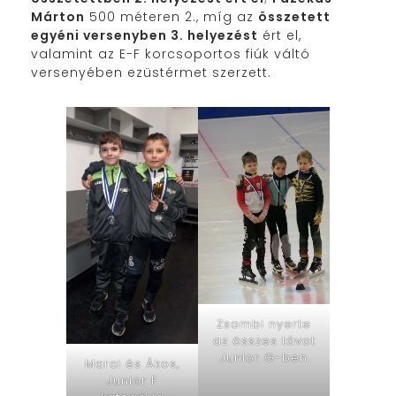
Márton
500 méteren 2., míg az
összetett
egyéni versenyben 3. helyezést
ért el,
valamint az E-F korcsoportos fiúk váltó
versenyében ezüstérmet szerzett.
Zsombi nyerte
az összes távot
Junior G-ben
Marci és Ákos,
Junior F