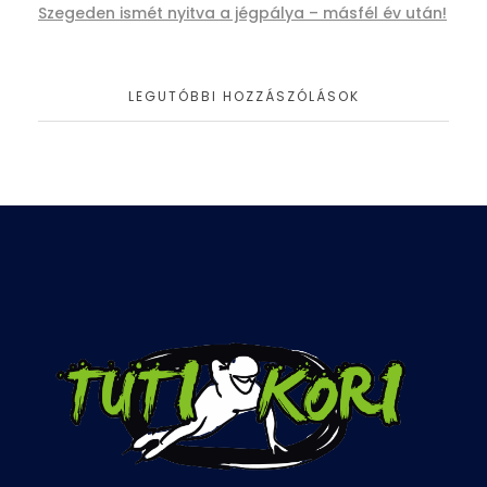
Szegeden ismét nyitva a jégpálya – másfél év után!
LEGUTÓBBI HOZZÁSZÓLÁSOK