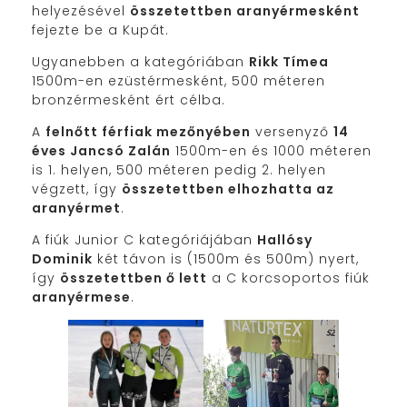
helyezésével
összetettben aranyérmesként
fejezte be a Kupát.
Ugyanebben a kategóriában
Rikk Tímea
1500m-en ezüstérmesként, 500 méteren
bronzérmesként ért célba.
A
felnőtt férfiak mezőnyében
versenyző
14
éves Jancsó Zalán
1500m-en és 1000 méteren
is 1. helyen, 500 méteren pedig 2. helyen
végzett, így
összetettben elhozhatta az
aranyérmet
.
A fiúk Junior C kategóriájában
Hallósy
Dominik
két távon is (1500m és 500m) nyert,
így
összetettben ő lett
a C korcsoportos fiúk
aranyérmese
.