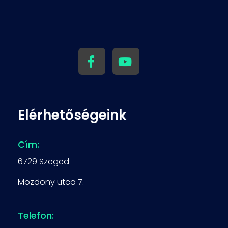
TUTI KORI - versenyzés penge élen
Rövidpályás gyorskorcsolya
Elérhetőségeink
Cím:
6729 Szeged
Mozdony utca 7.
Telefon: