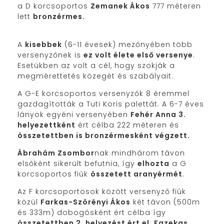
a D korcsoportos
Zemanek Ákos
777 méteren
lett
bronzérmes.
A
kisebbek
(6-11 évesek) mezőnyében több
versenyzőnek is
ez volt élete első versenye
.
Esetükben az volt a cél, hogy szokják a
megmérettetés közegét és szabályait.
A G-E korcsoportos versenyzők 8 éremmel
gazdagították a Tuti Koris palettát. A 6-7 éves
lányok egyéni versenyében
Fehér Anna 3.
helyezettként
ért célba 222 méteren és
összetettben is bronzérmesként végzett.
Ábrahám Zsombor
nak mindhárom távon
elsőként sikerült befutnia, így
elhozta
a G
korcsoportos fiúk
összetett aranyérmét
.
Az F korcsoportosok között versenyző fiúk
közül
Farkas-Szörényi Ákos
két távon (500m
és 333m) dobogósként ért célba így
összetettben 2. helyezést ért el
;
Fazekas