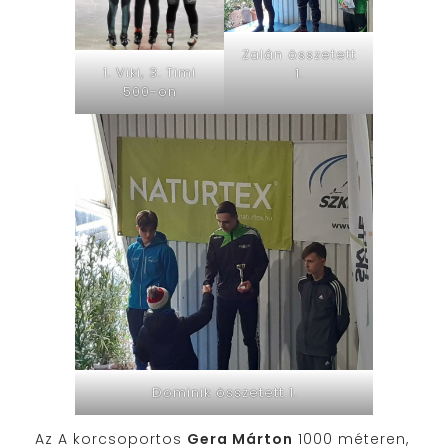
Zalán összetett
1. Viki, 3. Timi
1.
500-on
Dominik összetett 1.
Az A korcsoportos
Gera Márton
1000 méteren,