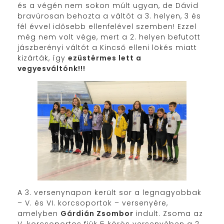
és a végén nem sokon múlt ugyan, de Dávid
bravúrosan behozta a váltót a 3. helyen, 3 és
fél évvel idősebb ellenfelével szemben! Ezzel
még nem volt vége, mert a 2. helyen befutott
jászberényi váltót a Kincső elleni lökés miatt
kizárták, így
ezüstérmes lett a
vegyesváltónk!!!
A 3. versenynapon került sor a legnagyobbak
– V. és VI. korcsoportok – versenyére,
amelyben
Gárdián Zsombor
indult. Zsoma az