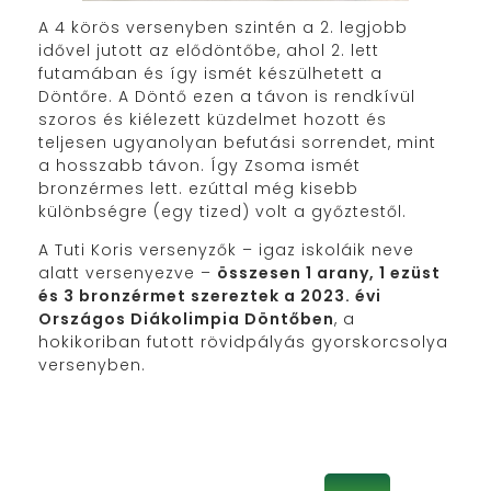
A 4 körös versenyben szintén a 2. legjobb
idővel jutott az elődöntőbe, ahol 2. lett
futamában és így ismét készülhetett a
Döntőre. A Döntő ezen a távon is rendkívül
szoros és kiélezett küzdelmet hozott és
teljesen ugyanolyan befutási sorrendet, mint
a hosszabb távon. Így Zsoma ismét
bronzérmes lett. ezúttal még kisebb
különbségre (egy tized) volt a győztestől.
A Tuti Koris versenyzők – igaz iskoláik neve
alatt versenyezve –
összesen 1 arany, 1 ezüst
és 3 bronzérmet szereztek a 2023. évi
Országos Diákolimpia Döntőben
, a
hokikoriban futott rövidpályás gyorskorcsolya
versenyben.