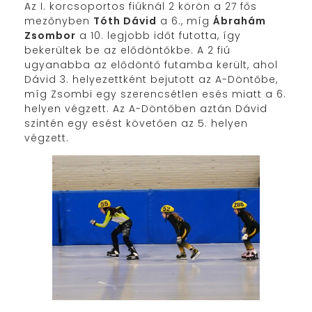
Az I. korcsoportos fiúknál 2 körön a 27 fős
mezőnyben
Tóth Dávid
a 6., míg
Ábrahám
Zsombor
a 10. legjobb időt futotta, így
bekerültek be az elődöntőkbe. A 2 fiú
ugyanabba az elődöntő futamba került, ahol
Dávid 3. helyezettként bejutott az A-Döntőbe,
míg Zsombi egy szerencsétlen esés miatt a 6.
helyen végzett. Az A-Döntőben aztán Dávid
szintén egy esést követően az 5. helyen
végzett.