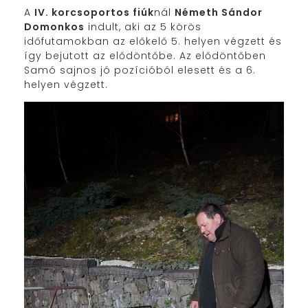
A
IV. korcsoportos fiúk
nál
Németh Sándor
Domonkos
indult, aki az 5 körös
időfutamokban az előkelő 5. helyen végzett és
így bejutott az elődöntőbe. Az elődöntőben
Samó sajnos jó pozícióból elesett és a 6.
helyen végzett.