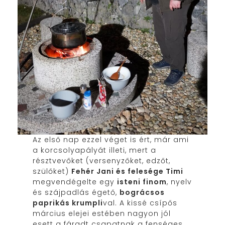
Az első nap ezzel véget is ért, már ami
a korcsolyapályát illeti, mert a
résztvevőket (versenyzőket, edzőt,
szülőket)
Fehér Jani és felesége Timi
megvendégelte egy
isteni finom
, nyelv
és szájpadlás égető,
bográcsos
paprikás krumpli
val. A kissé csípős
március elejei estében nagyon jól
esett a fáradt csapatnak a fenséges