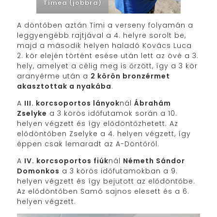
Tímea (jobbra)
A döntőben aztán Timi a verseny folyamán a
leggyengébb rajtjával a 4. helyre sorolt be,
majd a második helyen haladó Kovács Luca
2. kör elején történt esése után lett az övé a 3.
hely, amelyet a célig meg is őrzött, így a 3 kör
aranyérme után a
2 körön bronzérmet
akasztottak a nyakába
.
A
III. korcsoportos lányok
nál
Ábrahám
Zselyke
a 3 körös időfutamok során a 10.
helyen végzett és így elődöntőzhetett. Az
elődöntőben Zselyke a 4. helyen végzett, így
éppen csak lemaradt az A-Döntőről.
A
IV. korcsoportos fiúk
nál
Németh Sándor
Domonkos
a 3 körös időfutamokban a 9.
helyen végzett és így bejutott az elődöntőbe.
Az elődöntőben Samó sajnos elesett és a 6.
helyen végzett.