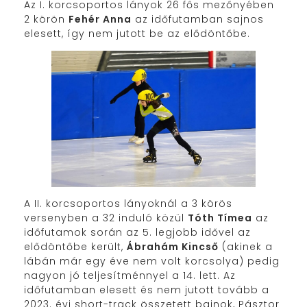
Az I. korcsoportos lányok 26 fős mezőnyében
2 körön
Fehér Anna
az időfutamban sajnos
elesett, így nem jutott be az elődöntőbe.
A II. korcsoportos lányoknál a 3 körös
versenyben a 32 induló közül
Tóth Tímea
az
időfutamok során az 5. legjobb idővel az
elődöntőbe került,
Ábrahám Kincső
(akinek a
lábán már egy éve nem volt korcsolya) pedig
nagyon jó teljesítménnyel a 14. lett. Az
időfutamban elesett és nem jutott tovább a
2023. évi short-track összetett bajnok, Pásztor