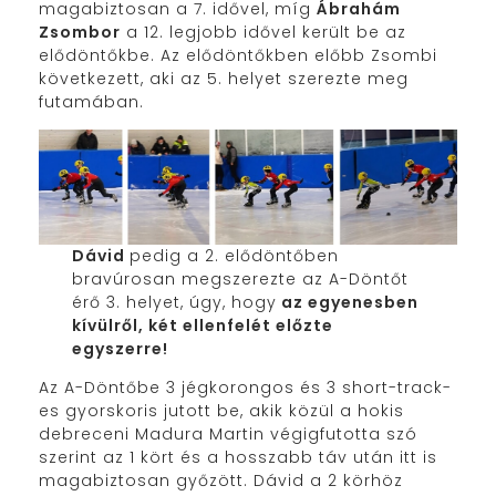
magabiztosan a 7. idővel, míg
Ábrahám
Zsombor
a 12. legjobb idővel került be az
elődöntőkbe. Az elődöntőkben előbb Zsombi
következett, aki az 5. helyet szerezte meg
futamában.
Dávid
pedig a 2. elődöntőben
bravúrosan megszerezte az A-Döntőt
érő 3. helyet, úgy, hogy
az egyenesben
kívülről, két ellenfelét előzte
egyszerre!
Az A-Döntőbe 3 jégkorongos és 3 short-track-
es gyorskoris jutott be, akik közül a hokis
debreceni Madura Martin végigfutotta szó
szerint az 1 kört és a hosszabb táv után itt is
magabiztosan győzött. Dávid a 2 körhöz