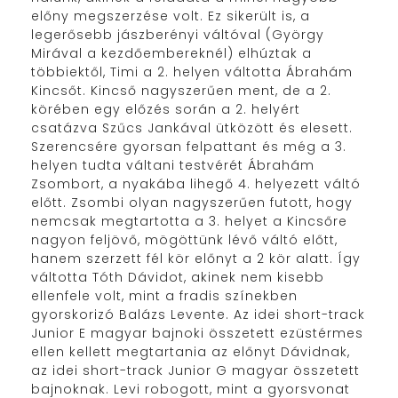
előny megszerzése volt. Ez sikerült is, a
legerősebb jászberényi váltóval (György
Mirával a kezdőembereknél) elhúztak a
többiektől, Timi a 2. helyen váltotta Ábrahám
Kincsőt. Kincső nagyszerűen ment, de a 2.
körében egy előzés során a 2. helyért
csatázva Szűcs Jankával ütközött és elesett.
Szerencsére gyorsan felpattant és még a 3.
helyen tudta váltani testvérét Ábrahám
Zsombort, a nyakába lihegő 4. helyezett váltó
előtt. Zsombi olyan nagyszerűen futott, hogy
nemcsak megtartotta a 3. helyet a Kincsőre
nagyon feljövő, mögöttünk lévő váltó előtt,
hanem szerzett fél kör előnyt a 2 kör alatt. Így
váltotta Tóth Dávidot, akinek nem kisebb
ellenfele volt, mint a fradis színekben
gyorskorizó Balázs Levente. Az idei short-track
Junior E magyar bajnoki összetett ezüstérmes
ellen kellett megtartania az előnyt Dávidnak,
az idei short-track Junior G magyar összetett
bajnoknak. Levi robogott, mint a gyorsvonat