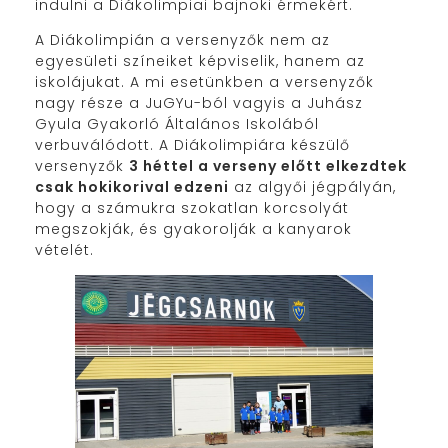
indulni a Diákolimpiai bajnoki érmekért.
A Diákolimpián a versenyzők nem az
egyesületi színeiket képviselik, hanem az
iskolájukat. A mi esetünkben a versenyzők
nagy része a JuGYu-ból vagyis a Juhász
Gyula Gyakorló Általános Iskolából
verbuválódott. A Diákolimpiára készülő
versenyzők
3 héttel a verseny előtt elkezdtek
csak hokikorival edzeni
az algyői jégpályán,
hogy a számukra szokatlan korcsolyát
megszokják, és gyakorolják a kanyarok
vételét.