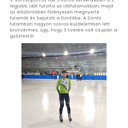
V. korcsoportos fiúk 5 körös versenyében a 2.
legjobb időt futotta az időfutamokban, majd
az elődöntőben fölényesen megnyerte
futamát és bejutott a Döntőbe. A Döntő
futamban nagyon szoros küzdelemben lett
bronzérmes, úgy, hogy 3 tizedre volt csupán a
győztestől.