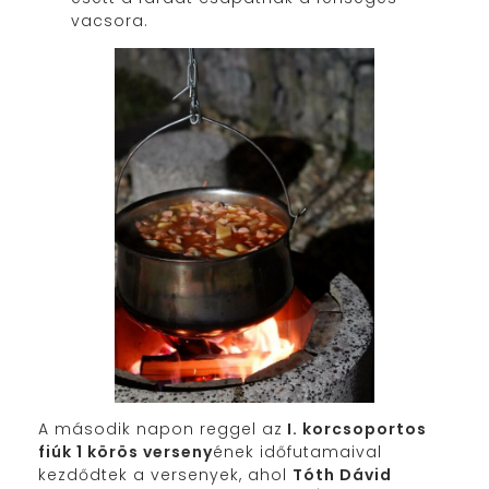
vacsora.
A második napon reggel az
I. korcsoportos
fiúk 1 körös verseny
ének időfutamaival
kezdődtek a versenyek, ahol
Tóth Dávid