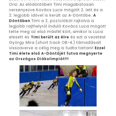
Orsi. Az elődöntőben Timi magabiztosan
versenyezve Kovács Luca mögött 2. lett és a
2. legjobb idővel is került az A-Döntőbe.
A
Döntőben
Timi a 2. pozícióból rajtolva a
legjobb rajthelyről induló Kovács Luca mögött
tette meg az első másfél kört, amikor is Luca
elesett és
Timi került az élre
és ezt a vezetést
György Mira (short track OB-4.) támadásait
visszaverve a célig meg is tudta tartani!
Ezzel
Timi élete első A-Döntőjét futva megnyerte
az Országos Diákolimpiát!!!