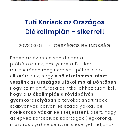
Tuti Korisok az Országos
Diákolimpián – sikerrel!
2023.03.05.
ORSZÁGOS BAJNOKSÁG
Ebben az évben olyan dologgal
próbálkoztunk, amilyenre a Tuti Kori
történetében még nem volt példa, azaz
elhatároztuk, hogy
első alkalommal részt
veszünk az Országos Diákolimpiai Döntőben
.
Hogy ez miért furcsa és ritka, ahhoz tudni kell,
hogy a
Diákolimpián a rövidpályás
gyorskorcsolyában
a távokat short track
szabványos pályán és szabályokkal, de
hokikorcsolyában kell teljesíteni
, azért, hogy
az egyéb korcsolyás sportágak (jégkorong,
műkorcsolya) versenyzői is eséllyel tudjanak