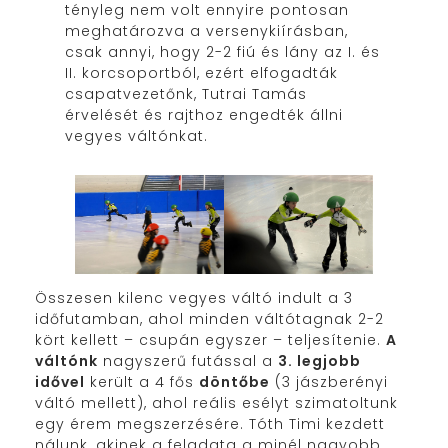
tényleg nem volt ennyire pontosan
meghatározva a versenykiírásban,
csak annyi, hogy 2-2 fiú és lány az I. és
II. korcsoportból, ezért elfogadták
csapatvezetőnk, Tutrai Tamás
érvelését és rajthoz engedték állni
vegyes váltónkat.
Összesen kilenc vegyes váltó indult a 3
időfutamban, ahol minden váltótagnak 2-2
kört kellett – csupán egyszer – teljesítenie.
A
váltónk
nagyszerű futással a
3. legjobb
idővel
került a 4 fős
döntőbe
(3 jászberényi
váltó mellett), ahol reális esélyt szimatoltunk
egy érem megszerzésére. Tóth Timi kezdett
nálunk, akinek a feladata a minél nagyobb