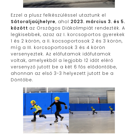
Ezzel a plusz felkészüléssel utaztunk el
Sátoraljaújhelyre
, ahol
2023. március 3. és 5.
között
az Országos Diákolimpiát rendezték. A
legkisebbek, azaz az I. korcsoportos gyerekek
1 és 2 körön, a II. kocsoportosok 2 és 3 körön,
míg a III. korcsoportosok 3 és 4 körön
versenyeztek. Az előfutamok időfutamok
voltak, amelyekből a legjobb 12 időt elérő
versenyző jutott be a két 6 fős elődöntőbe,
ahonnan az első 3-3 helyezett jutott be a
Döntőbe.