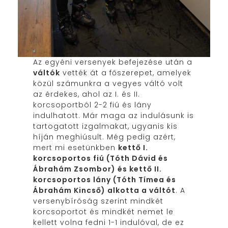
Az egyéni versenyek befejezése után a
váltók
vették át a főszerepet, amelyek
közül számunkra a vegyes váltó volt
az érdekes, ahol az I. és II.
korcsoportból 2-2 fiú és lány
indulhatott. Már maga az indulásunk is
tartogatott izgalmakat, ugyanis kis
híján meghiúsult. Még pedig azért,
mert mi esetünkben
kettő I.
korcsoportos fiú (Tóth Dávid és
Ábrahám Zsombor) és kettő II.
korcsoportos lány (Tóth Tímea és
Ábrahám Kincső) alkotta a váltót
. A
versenybíróság szerint mindkét
korcsoportot és mindkét nemet le
kellett volna fedni 1-1 indulóval, de ez