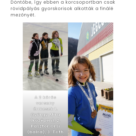
Döntőbe, így ebben a korcsoportban csak
rövidpályás gyorskorisok alkották a finálé
mezőnyét.
A 2 körös
verseny
érmesei: 1.
György Mira
(középen), 2.
Pásztor Orsi
(balra), 3. Tóth