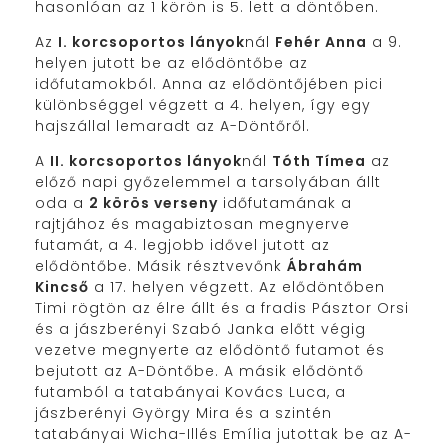
hasonlóan az 1 körön is 5. lett a döntőben.
Az
I. korcsoportos lányok
nál
Fehér Anna
a 9.
helyen jutott be az elődöntőbe az
időfutamokból. Anna az elődöntőjében pici
különbséggel végzett a 4. helyen, így egy
hajszállal lemaradt az A-Döntőről.
A
II. korcsoportos lányok
nál
Tóth Tímea
az
előző napi győzelemmel a tarsolyában állt
oda a
2 körös verseny
időfutamának a
rajtjához és magabiztosan megnyerve
futamát, a 4. legjobb idővel jutott az
elődöntőbe. Másik résztvevőnk
Ábrahám
Kincső
a 17. helyen végzett. Az elődöntőben
Timi rögtön az élre állt és a fradis Pásztor Orsi
és a jászberényi Szabó Janka előtt végig
vezetve megnyerte az elődöntő futamot és
bejutott az A-Döntőbe. A másik elődöntő
futamból a tatabányai Kovács Luca, a
jászberényi György Mira és a szintén
tatabányai Wicha-Illés Emília jutottak be az A-